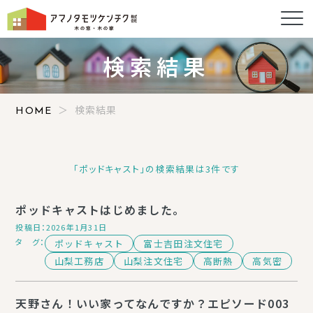
AMANO TAMOTSU KENCHIKU
検索結果
検索結果
HOME
「ポッドキャスト」の検索結果は3件です
ポッドキャストはじめました。
投稿日：2026年1月31日
タ グ：
ポッドキャスト
富士吉田注文住宅
山梨工務店
山梨注文住宅
高断熱
高気密
天野さん！いい家ってなんですか？エピソード003