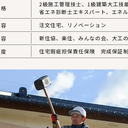
2級施工管理技士、
1級建築大工技
資格
省エネ診断士エキスパート、
エネ
注文住宅、
リノベーション
内容
新住協、
楽住、
みんなの会、
大工
内容
住宅瑕疵担保責任保険
完成保証
制度