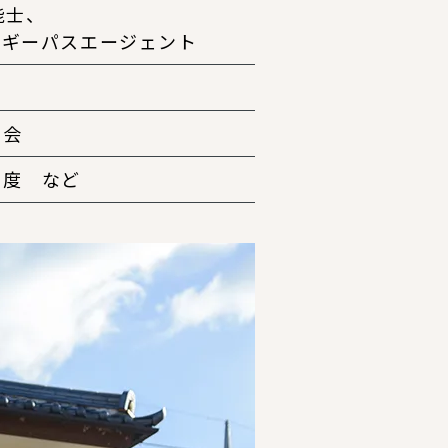
能士、
ルギーパスエージェント
の会
制度 など