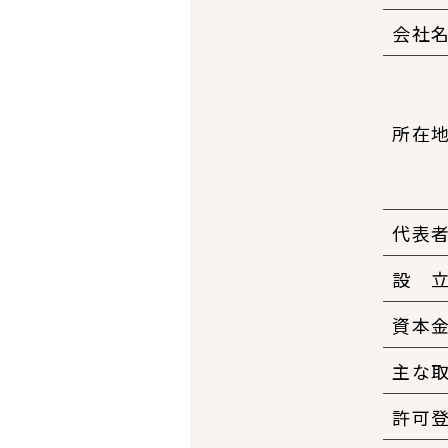
会社
所在
代表
設 
資本
主な
許可